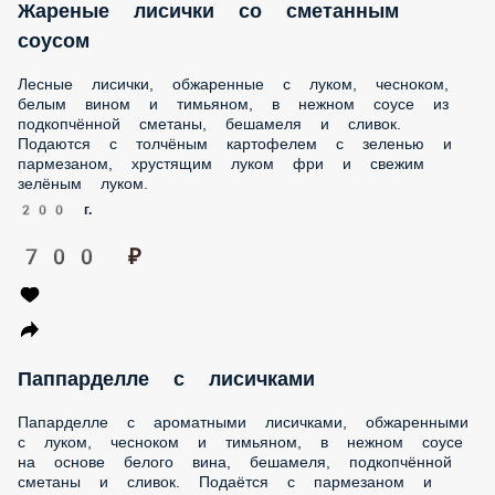
Жареные лисички со сметанным соусом
Лесные лисички, обжаренные с луком, чесноком, белым
вином и тимьяном, в нежном соусе из подкопчённой
сметаны, бешамеля и сливок. Подаются с толчёным
картофелем с зеленью и пармезаном, хрустящим луком
фри и свежим зелёным луком.
200 г.
700 ₽
Паппарделле с лисичками
Папарделле с ароматными лисичками, обжаренными с
луком, чесноком и тимьяном, в нежном соусе на основе
белого вина, бешамеля, подкопчённой сметаны и сливок.
Подаётся с пармезаном и хрустящим луком фри.
270 г.