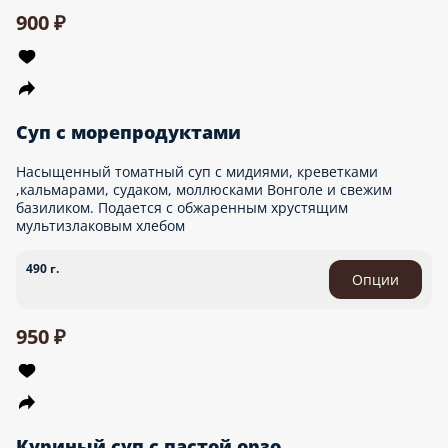
900 ₽
Суп с морепродуктами
Насыщенный томатный суп с мидиями, креветками
,кальмарами, судаком, моллюсками Вонголе и свежим
базиликом. Подается с обжаренным хрустящим
мультизлаковым хлебом
490 г.
Опции
950 ₽
Куриный суп с пастой орзо